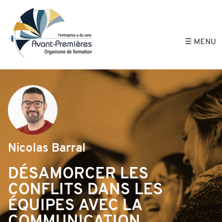
Avant-Premières, 
☰ MENU
Nicolas Barral
DÉSAMORCER LES
CONFLITS DANS LES
ÉQUIPES AVEC LA