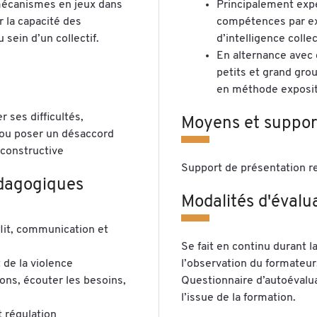
écanismes en jeux dans
Principalement expé
 la capacité des
compétences par ex
u sein d’un collectif.
d’intelligence colle
En alternance avec 
petits et grand gro
en méthode exposit
r ses difficultés,
Moyens et support
 ou poser un désaccord
 constructive
Support de présentation r
dagogiques
Modalités d'évalu
flit, communication et
Se fait en continu durant l
 de la violence
l’observation du formateur
ns, écouter les besoins,
Questionnaire d’autoévalu
l’issue de la formation.
 régulation